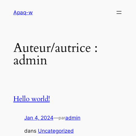
Aller
Apaq-w
au
contenu
Auteur/autrice :
admin
Hello world!
Jan 4, 2024
—
admin
par
dans
Uncategorized