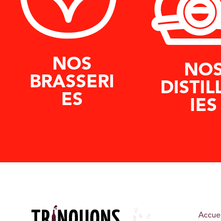
NOS
NO
BRASSERI
DISTIL
ES
IES
Accuei