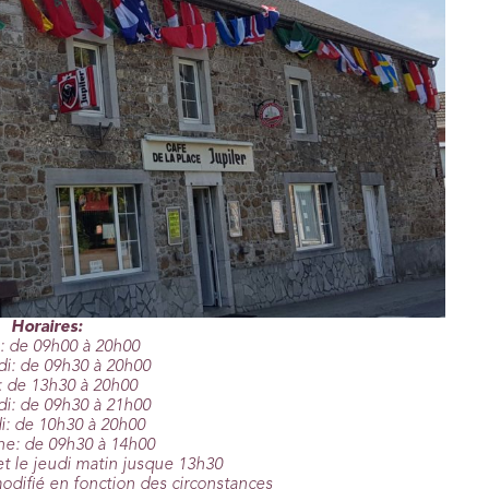
Horaires:
: de 09h00 à 20h00
i: de 09h30 à 20h00
: de 13h30 à 20h00
i: de 09h30 à 21h00
: de 10h30 à 20h00
e: de 09h30 à 14h00
et le jeudi matin jusque 13h30
modifié en fonction des circonstances