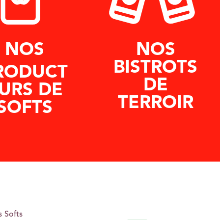
NOS
NOS
BISTROTS
RODUCT
DE
URS DE
TERROIR
SOFTS
 Softs