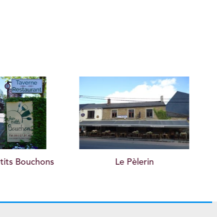
e Pèlerin
Le Cappuccino 1971
L’