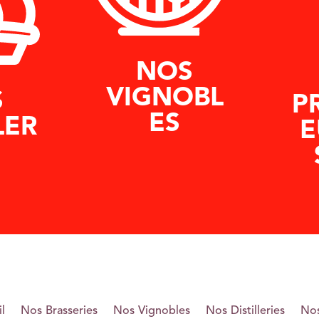
NOS
VIGNOBL
S
P
ES
LER
E
l
Nos Brasseries
Nos Vignobles
Nos Distilleries
Nos