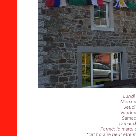
Lundi 
Mercred
Jeudi
Vendred
Samedi
Dimanch
Fermé: le mardi 
*cet horaire peut être 