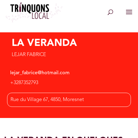
LA VERANDA
LEJAR FABRICE
lejar_fabrice@hotmail.com
+3287352793
Rue du Village 67, 4850, Moresnet