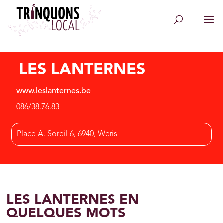
LES LANTERNES
www.leslanternes.be
086/38.76.83
Place A. Soreil 6, 6940, Weris
LES LANTERNES EN
QUELQUES MOTS