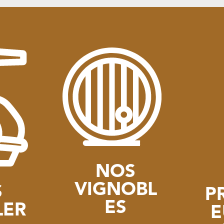
NOS
VIGNOBL
S
P
ES
LER
E