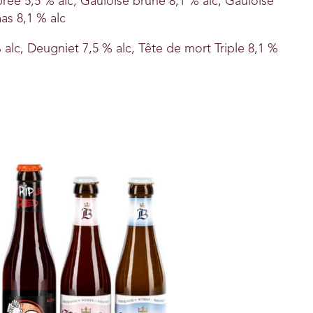
rée 5,5 % alc, Gauloise brune 8,1 % alc, Gauloise
mas 8,1 % alc
 alc, Deugniet 7,5 % alc, Tête de mort Triple 8,1 %