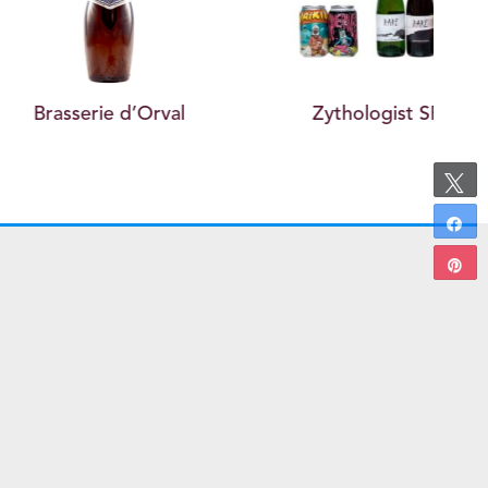
erie d’Orval
Zythologist SRL