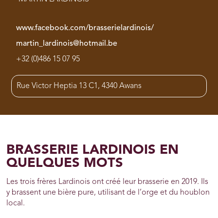
www.facebook.com/brasserielardinois/
martin_lardinois@hotmail.be
+32 (0)486 15 07 95
Rue Victor Heptia 13 C1, 4340 Awans
BRASSERIE LARDINOIS EN
QUELQUES MOTS
Les trois frères Lardinois ont créé leur brasserie en 2019. Ils
y brassent une bière pure, utilisant de l’orge et du houblon
local.