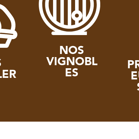
NOS
VIGNOBL
S
P
ES
LER
E