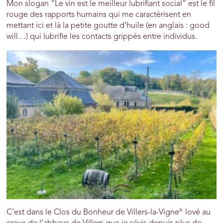
Mon slogan “Le vin est le meilleur lubrifiant social” est le fil
rouge des rapports humains qui me caractérisent en
mettant ici et là la petite goutte d’huile (en anglais : good
will…) qui lubrifie les contacts grippés entre individus.
®
C’est dans le Clos du Bonheur de Villers-la-Vigne
lové au